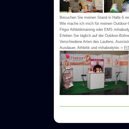
Besuchen Sie meinen Stand in Halle 6 ne
Wie mache ich mich für meinen Outdoor-U
Fitgur Athletiktraining oder EMS mihabod
Erleben Sie täglich auf der Outdoor-Bühne
Verschiedene Arten des Laufens, Ausrüs
Ausdauer, Athletik und mihabodytec =
FI