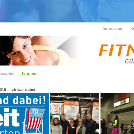
Impressum
K
losophie
Termine
016 – ich war dabei