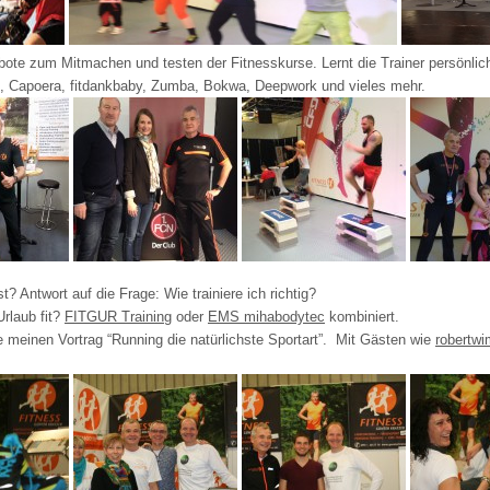
ote zum Mitmachen und testen der Fitnesskurse. Lernt die Trainer persönlich
, Capoera, fitdankbaby, Zumba, Bokwa, Deepwork und vieles mehr.
? Antwort auf die Frage: Wie trainiere ich richtig?
rlaub fit?
FITGUR Training
oder
EMS mihabodytec
kombiniert.
e meinen Vortrag “Running die natürlichste Sportart”. Mit Gästen wie
robertw