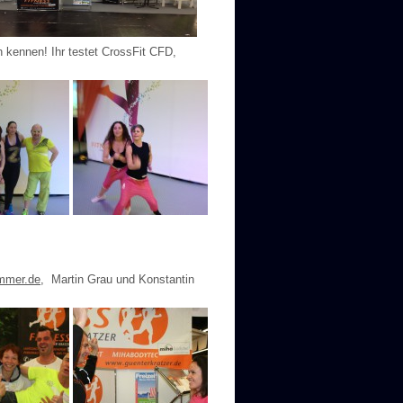
 kennen! Ihr testet CrossFit CFD,
immer.de
, Martin Grau und Konstantin