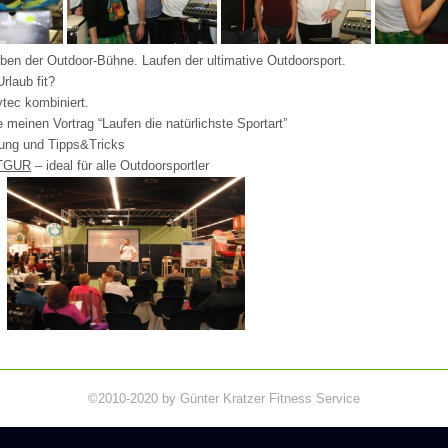
ben der Outdoor-Bühne. Laufen der ultimative Outdoorsport.
rlaub fit?
ytec kombiniert.
 meinen Vortrag “Laufen die natürlichste Sportart”
tung und Tipps&Tricks
TGUR
– ideal für alle Outdoorsportler
©2010-2020 by Günter Kratzer Fitness Service