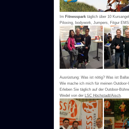
Im
Fitnesspark
täglich über 10 Kursangeb
Piloxing, bodywork, Jumpers, Fitgur EMS
Ausrüstung: Was ist nötig? Was ist Ballast
Wie mache ich mich für meinen Outdoor-U
Erleben Sie täglich auf der Outdoor-Bühn
Wedel von der
LSC Höchstadt/Aisch
.