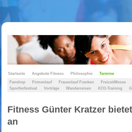
Startseite
Angebote Fitness
Philosophie
Termine
Fanshop
Firmenlauf
Frauenlauf Franken
FreizeitMesse
Sportlerfestival
Vorträge
Wanderreisen
XCO-Training
G
Fitness Günter Kratzer biete
an